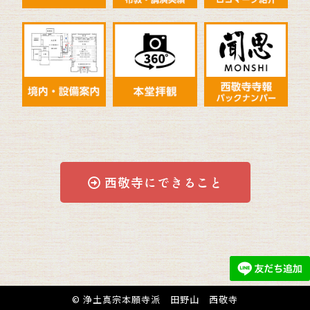
西敬寺にできること
© 浄土真宗本願寺派 田野山 西敬寺