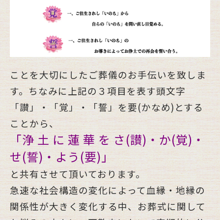
ことを大切にしたご葬儀のお手伝いを致しま
す。ちなみに上記の３項目を表す頭文字
「讃」・「覚」・「誓」を要(かなめ)とする
ことから、
「浄 土 に 蓮 華 を さ(讃)・か(覚)・
せ(誓)・よう(要)」
と共有させて頂いております。
急速な社会構造の変化によって血縁・地縁の
関係性が大きく変化する中、お葬式に関して